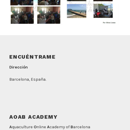
ENCUÉNTRAME
Dirección
Barcelona, España.
AOAB ACADEMY
A
quaculture
O
nline
A
cademy of
B
arcelona