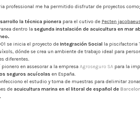
ria professional me ha permitido disfrutar de proyectos como
sarrollo la
técnica pionera
para el cutivo de
Pecten jacobaeu
ranea dentro la
segunda instalación de acuicultura en mar ab
neo.
01 se inicia el proyecto de
Integración Social
la piscifactoria
uíxols, dónde se crea un ambiente de trabajo ideal para perso
s diferentes.
í pionero en assesorar a la empresa
Agroseguro SA
para la im
os seguros acuícolas
en España.
nfecciono el estudio y toma de muestras para delimitar zona
nes de
acuicultura marina en el litoral de español de
Barcelo
.
004 he trabajado conjuntamente con el
IRTA
en proyectos de 
de granja de atún rojo.
n el importante proyecto
JACUMAR de indicadores de conta
arinos.