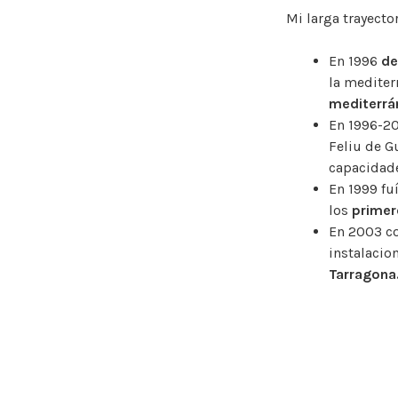
Mi larga trayecto
En 1996
de
la mediter
mediterrá
En 1996-20
Feliu de G
capacidade
En 1999 fu
los
primer
En 2003 co
instalacio
Tarragona
Desde el 2
ambiental 
Así como e
cultivos m