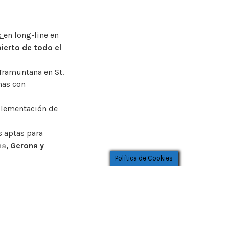
;
s
en long-line en
ierto de todo el
 Tramuntana en St.
nas con
plementación de
s aptas para
na
, Gerona y
Política de Cookies
vigilancia
minació de